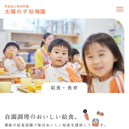
学校法人時任学園
menu
太陽の子幼稚園
給食・食育
自園調理のおいしい給食。
最新の給食設備で毎日おいしい給食を提供しています。