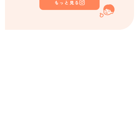
もっと見る
Contact
お問い合わせ
園の資料請求、ご相談やご見学など
お気軽にお問い合わせください。
お問い合わせ
send
099-256-7288
call
受付時間 : 9:00～16:00（月～金）