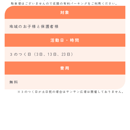
駐車場はございませんので近隣の有料パーキングをご利用ください。
対象
地域のお子様と保護者様
活動日・時間
３のつく日（3日、13日、23日）
費用
無料
※３のつく日が土日祝の場合はサンサン広場は開催しておりません。