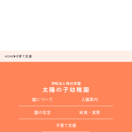
HOME
子育て支援
学校法人時任学園
太陽の子幼稚園
園について
入園案内
園の生活
給食・食育
子育て支援