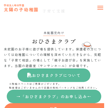
学校法人時任学園
menu
太陽の子幼稚園
子育て支援
未就園児向け
おひさまクラブ
未就園のお子様に遊び場を提供しています。保護者の方につ
いては幼稚園についての理解を深めていただきながら、気軽
な「子育て相談」の場として「親子お遊び会」を実施してい
ます。当園の遊戯室（サンサンホール）が会場です。
おひさまクラブについて
※駐輪スペースはご用意がございます。
駐車場はございませんので近隣の有料パーキングをご利用ください。
→「おひさまクラブ」のお申し込み←